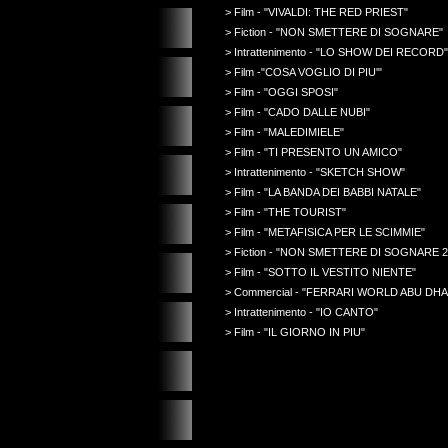
> Film - "VIVALDI: THE RED PRIEST"
> Fiction - "NON SMETTERE DI SOGNARE"
> Intrattenimento - "LO SHOW DEI RECORD"
> Film -"COSA VOGLIO DI PIU'"
> Film - "OGGI SPOSI"
> Film - "CADO DALLE NUBI"
> Film - "MALEDIMIELE"
> Film - "TI PRESENTO UN AMICO"
> Intrattenimento - "SKETCH SHOW"
> Film - "LA BANDA DEI BABBI NATALE"
> Film - "THE TOURIST"
> Film - "METAFISICA PER LE SCIMMIE"
> Fiction - "NON SMETTERE DI SOGNARE 2
> Film - "SOTTO IL VESTITO NIENTE"
> Commercial - "FERRARI WORLD ABU DHA
> Intrattenimento - "IO CANTO"
> Film - "IL GIORNO IN PIU"